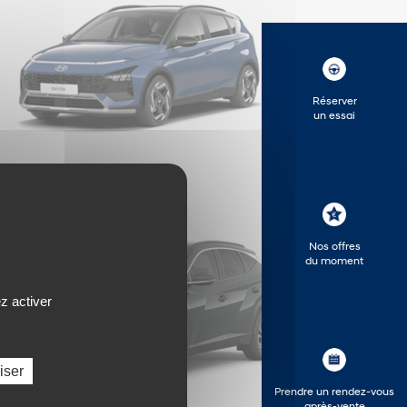
Réserver
un essai
Nos offres
du moment
z activer
iser
Prendre un rendez-vous