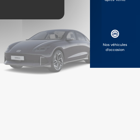
après-vente
Nos véhicules
d'occasion