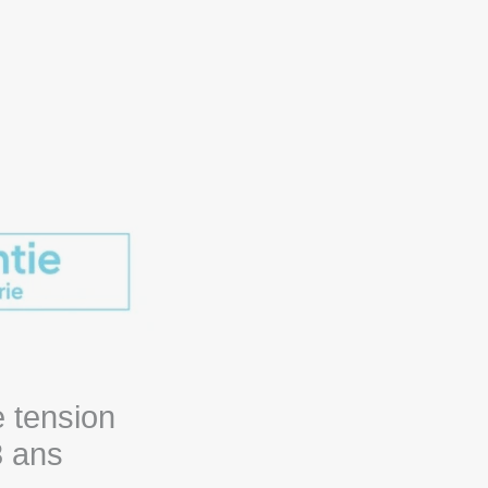
e tension
8 ans