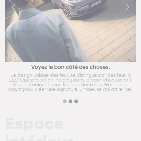
Previous
Next
Voyez le bon côté des choses.
Le design unique des feux se distingue par des feux à
LED type projection intégrés dans le pare-chocs avant.
Ils se combinent avec les feux Seamless Horizon du
capot pour créer une signature lumineuse qui attire l’œil.
Espace