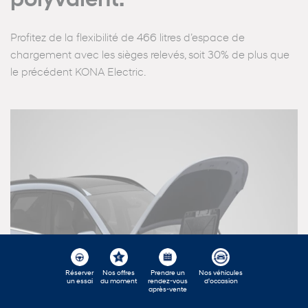
polyvalent.
Profitez de la flexibilité de 466 litres d’espace de
chargement avec les sièges relevés, soit 30% de plus que
le précédent KONA Electric.
Réserver
Nos offres
Prendre un
Nos véhicules
un essai
du moment
rendez-vous
d'occasion
après-vente