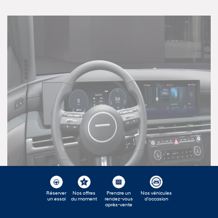
Réserver
Nos offres
Prendre un
Nos véhicules
un essai
du moment
rendez-vous
d'occasion
après-vente