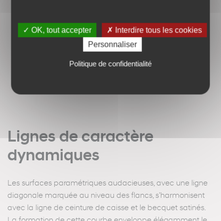
✓ OK, tout accepter
✗ Interdire tous les cookies
Personnaliser
Politique de confidentialité
Lignes de caractère
dynamiques
Les surfaces paramétriques audacieuses, avec une ligne
diagonale marquée au niveau des flancs, s’harmonisent
avec la ligne de ceinture de caisse et le becquet satinés.
La formation de cette courbe enveloppe élégamment le