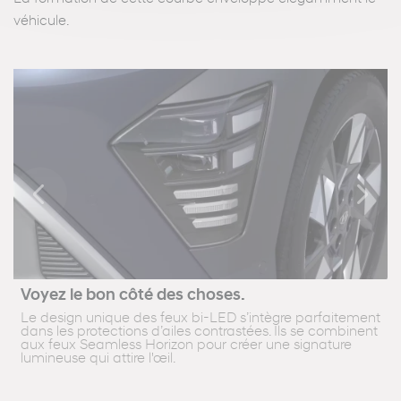
véhicule.
Previous
Next
Voyez le bon côté des choses.
Le design unique des feux bi-LED s’intègre parfaitement
dans les protections d’ailes contrastées. Ils se combinent
aux feux Seamless Horizon pour créer une signature
lumineuse qui attire l'œil.