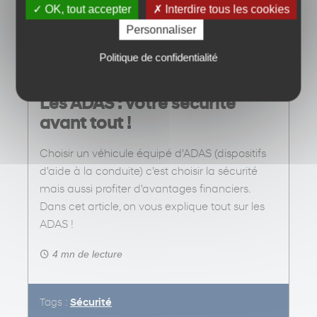
✓ OK, tout accepter
✗ Interdire tous les cookies
Personnaliser
Politique de confidentialité
Les ADAS : votre sécurité
avant tout !
Choisir un véhicule équipé d'ADAS (dispositifs
d'aide à la conduite) c'est choisir la sécurité
mais aussi profiter d'avantages financiers.
Dans cet article, on vous explique tout sur les
ADAS !
4 mn de lecture
Tags :
Sécurité