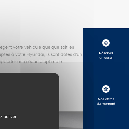
ègent votre véhicule quelque soit les
Réserver
aptés à votre Hyundai, ils sont dotés d’un
un essai
apporter une sécurité optimale
Nos offres
du moment
z activer