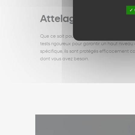
✓ 
Attelage d’origine
Que ce soit pour transporter votre vélo ou u
tests rigoureux pour garantir un haut niveau d
spécifique, ils sont protégés efficacement co
dont vous avez besoin.