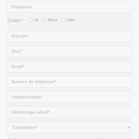
M
Mme
Mlle
Civilité *